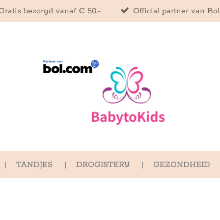
Gratis bezorgd vanaf € 50,-
Official partner van Bo
TANDJES
DROGISTERIJ
GEZONDHEID