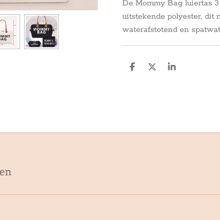
De Mommy Bag luiertas 3 i
uitstekende polyester, dit
waterafstotend en spatwat
D
D
S
e
e
h
l
e
a
e
l
r
n
e
en