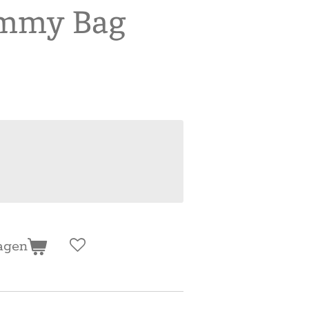
ommy Bag
agen