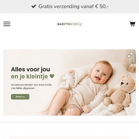
Gratis verzending vanaf € 50,-
Ga
direct
naar
de
hoofdinhoud