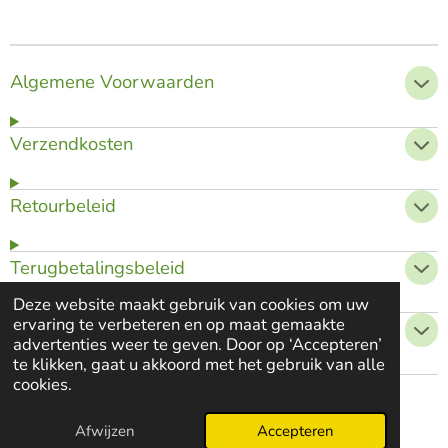
Algemene Voorwaarden
Verzendkosten
Retourbeleid
Terugbetalingsbeleid
Deze website maakt gebruik van cookies om uw
ervaring te verbeteren en op maat gemaakte
Privacybeleid
advertenties weer te geven. Door op ‘Accepteren’
te klikken, gaat u akkoord met het gebruik van alle
cookies.
© 2021 - 2026 www.babytokids.nl
Powered by
JouwWeb
Afwijzen
Accepteren