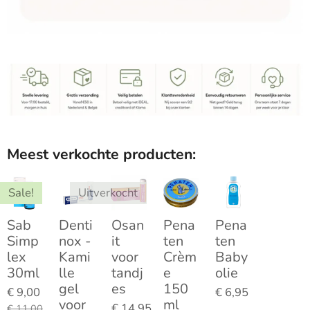
Meest verkochte producten:
Sale!
Uitverkocht
Sab
Denti
Osan
Pena
Pena
Simp
nox -
it
ten
ten
lex
Kami
voor
Crèm
Baby
30ml
lle
tandj
e
olie
gel
es
150
€ 9,00
€ 6,95
voor
ml
€ 14,95
€ 11,00