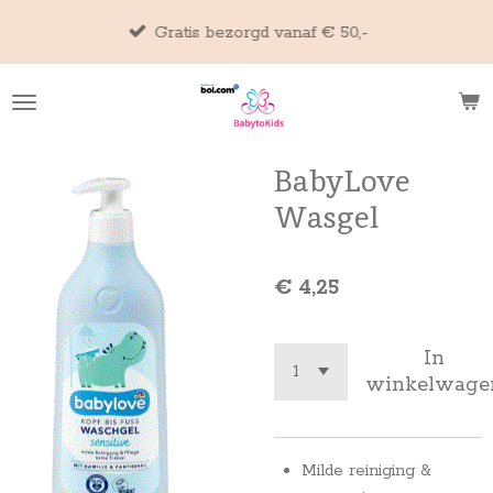
Ga
Gratis bezorgd vanaf € 50,-
direct
naar
de
hoofdinhoud
BabyLove
Wasgel
€ 4,25
In
winkelwage
Milde reiniging &