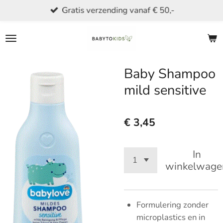
Gratis verzending vanaf € 50,-
Ga
direct
naar
de
hoofdinhoud
Baby Shampoo
mild sensitive
€ 3,45
In
winkelwage
Formulering zonder
microplastics en in