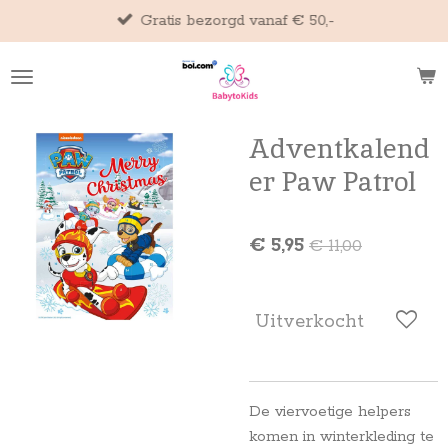
Gratis bezorgd vanaf € 50,-
Ga
direct
naar
de
hoofdinhoud
Adventkalend
er Paw Patrol
€ 5,95
€ 11,00
Uitverkocht
De viervoetige helpers
komen in winterkleding te