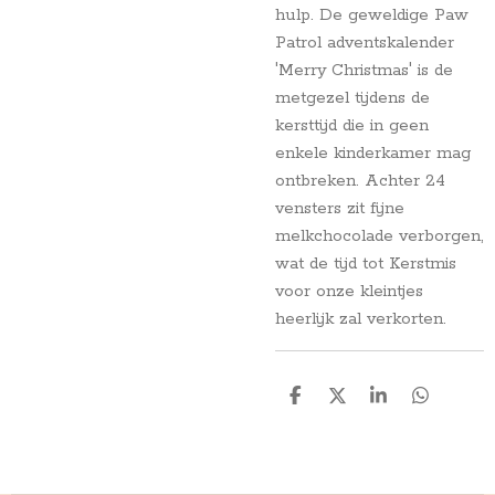
hulp. De geweldige Paw
Patrol adventskalender
'Merry Christmas' is de
metgezel tijdens de
kersttijd die in geen
enkele kinderkamer mag
ontbreken. Achter 24
vensters zit fijne
melkchocolade verborgen,
wat de tijd tot Kerstmis
voor onze kleintjes
heerlijk zal verkorten.
D
D
S
D
e
e
h
e
l
e
a
l
e
l
r
e
n
e
n