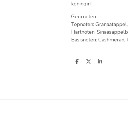
koningin!
Geurnoten:
Topnoten: Granaatappel,
Hartnoten: Sinaasappelb
Basisnoten: Cashmeran, 
D
D
S
e
e
h
l
e
a
e
l
r
n
e