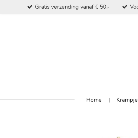
Gratis verzending vanaf € 50,-
Voo
Ga
direct
naar
de
hoofdinhoud
Home
Krampje