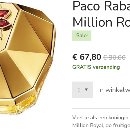
Paco Rab
Million R
Sale!
€ 67,80
€ 80,00
GRATIS verzending
In winkel
Voel je als een koningin
Million Royal, de fruiti