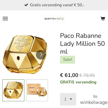
Gratis verzending vanaf € 50,-
Ga
direct
naar
de
hoofdinhoud
Paco Rabanne
Lady Million 50
ml
Sale!
€ 61,00
€ 79,95
GRATIS verzending
In
winkelwage