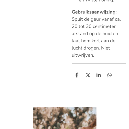
Gebruiksaanwijzing:
Spuit de geur vanaf ca.
20 tot 30 centimeter
afstand op de huid en
laat hem kort aan de
lucht drogen. Niet
uitwrijven.
D
D
S
D
e
e
h
e
l
e
a
l
e
l
r
e
n
e
n