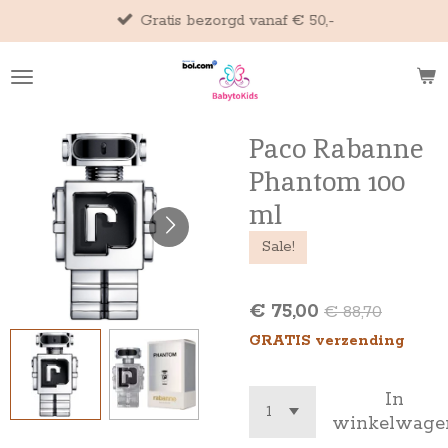
Gratis bezorgd vanaf € 50,-
Ga
direct
naar
de
hoofdinhoud
Paco Rabanne
Phantom 100
ml
Sale!
€ 75,00
€ 88,70
GRATIS verzending
In
winkelwage