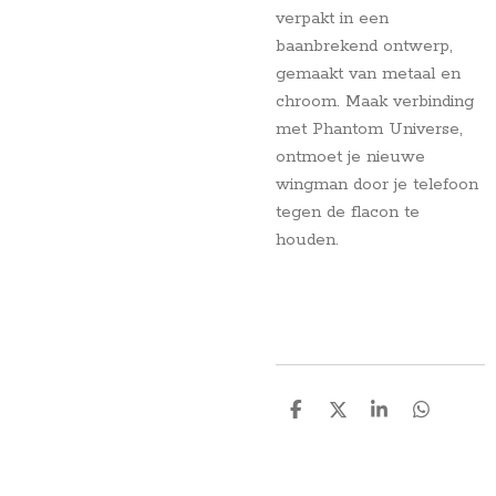
verpakt in een
baanbrekend ontwerp,
gemaakt van metaal en
chroom. Maak verbinding
met Phantom Universe,
ontmoet je nieuwe
wingman door je telefoon
tegen de flacon te
houden.
D
D
S
D
e
e
h
e
l
e
a
l
e
l
r
e
n
e
n