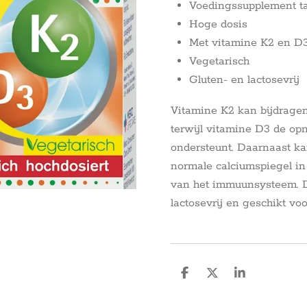
Voedingssupplement ta
Hoge dosis
Met vitamine K2 en D
Vegetarisch
Gluten- en lactosevrij
Vitamine K2 kan bijdragen
terwijl vitamine D3 de op
ondersteunt. Daarnaast k
normale calciumspiegel in
van het immuunsysteem. De 
lactosevrij en geschikt vo
D
D
S
e
e
h
l
e
a