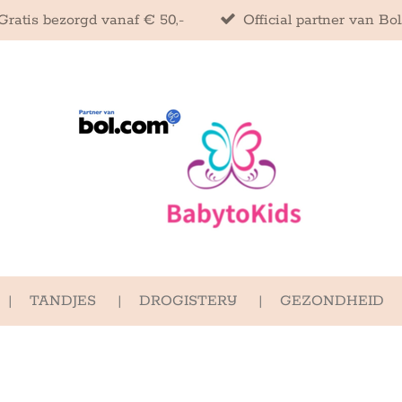
Gratis bezorgd vanaf € 50,-
Official partner van Bo
TANDJES
DROGISTERIJ
GEZONDHEID