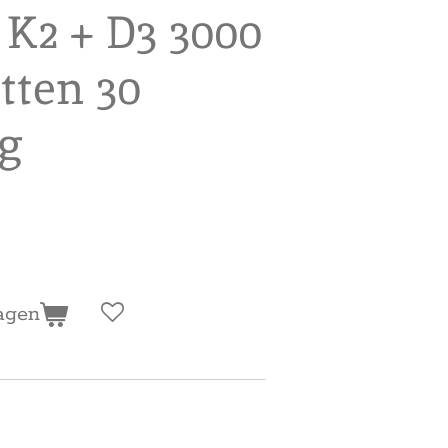
K2 + D3 3000
tten 30
 g
agen