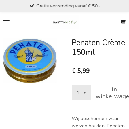
Gratis verzending vanaf € 50,-
Ga
direct
naar
de
hoofdinhoud
Penaten Crème
150ml
€ 5,99
In
winkelwag
Wij beschermen waar
we van houden. Penaten