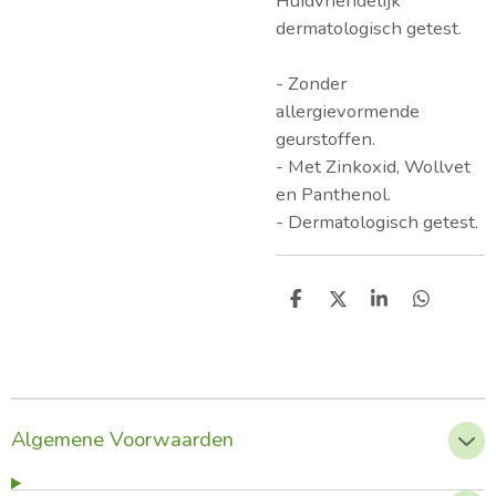
Huidvriendelijk
dermatologisch getest.
- Zonder
allergievormende
geurstoffen.
- Met Zinkoxid, Wollvet
en Panthenol.
- Dermatologisch getest.
D
D
S
D
e
e
h
e
l
e
a
l
e
l
r
e
n
e
n
Algemene Voorwaarden