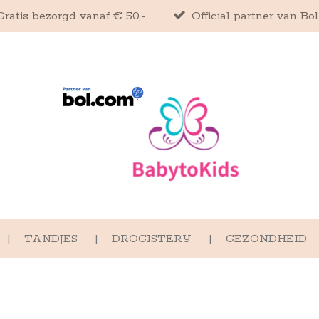
Gratis bezorgd vanaf € 50,-
Official partner van Bo
TANDJES
DROGISTERIJ
GEZONDHEID