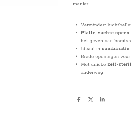
manier.
Vermindert luchtbelle
Platte, zachte speen
het geven van borstv
Ideaal in
combinatie
Brede openingen voor
Met unieke
zelf-steri
onderweg
D
D
S
e
e
h
l
e
a
e
l
r
n
e