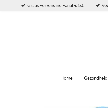
Gratis verzending vanaf € 50,-
Voo
Ga
direct
naar
de
hoofdinhoud
Home
Gezondheid