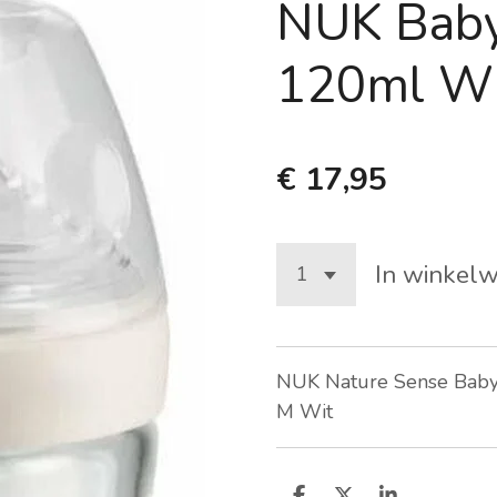
NUK Baby
120ml W
€ 17,95
In winkel
NUK Nature Sense Babyf
M Wit