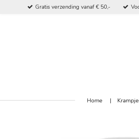
Gratis verzending vanaf € 50,-
Voo
Ga
direct
naar
de
hoofdinhoud
Home
Krampje