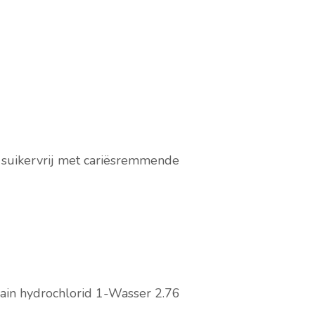
 suikervrij met cariësremmende
cain hydrochlorid 1-Wasser
2.76