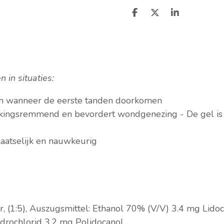
D
D
S
e
e
h
l
e
a
e
l
r
n
e
 in situaties:
en wanneer de eerste tanden doorkomen
stekingsremmend en bevordert wondgenezing - De gel is
aatselijk en nauwkeurig
, (1:5), Auszugsmittel: Ethanol 70% (V/V)
3.4 mg Lido
ydrochlorid
3.2 mg Polidocanol