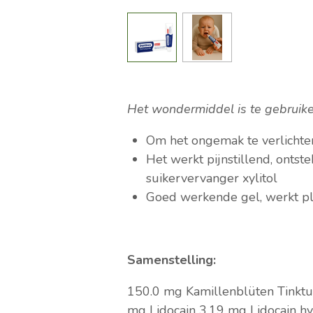
Het wondermiddel is te gebruiken
Om het ongemak te verlicht
Het werkt pijnstillend, ont
suikervervanger xylitol
Goed werkende gel, werkt pl
Samenstelling:
150.0 mg Kamillenblüten Tinktur
mg Lidocain
3.19 mg Lidocain h