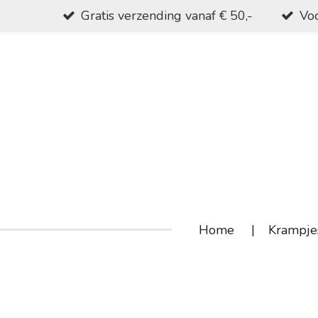
Gratis verzending vanaf € 50,-
Voo
Ga
direct
naar
de
hoofdinhoud
Home
Krampje