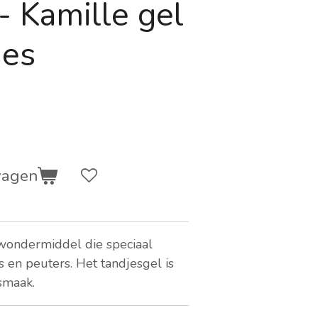
- Kamille gel
jes
wagen
 wondermiddel die speciaal
s en peuters. Het tandjesgel is
 smaak.