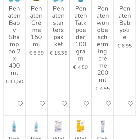
Pen
Pen
Pen
Pen
Pen
Pen
aten
aten
aten
aten
aten
aten
Bab
Crè
star
Talk
won
Bab
y
me
ters
poe
dbe
yoli
Sha
150
pak
der
sch
e
mp
ml
ket
100
erm
€ 6,95
oo 2
gra
ing
€ 5,99
€ 15,35
x
m
crè
400
me
€ 4,50
ml
200
ml
€ 11,50
€ 4,95
In winkelwagen
In winkelwagen
In winkelwagen
In winkelwagen
In winkelwagen
In wink