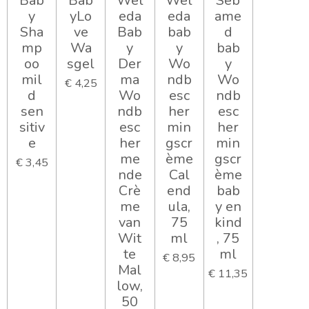
Bab
Bab
Wel
Wel
Seb
y
yLo
eda
eda
ame
Sha
ve
Bab
bab
d
mp
Wa
y
y
bab
oo
sgel
Der
Wo
y
mil
ma
ndb
Wo
€ 4,25
d
Wo
esc
ndb
sen
ndb
her
esc
sitiv
esc
min
her
e
her
gscr
min
me
ème
gscr
€ 3,45
nde
Cal
ème
Crè
end
bab
me
ula,
y en
van
75
kind
Wit
ml
, 75
te
ml
€ 8,95
Mal
€ 11,35
low,
50